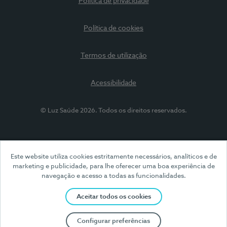
Política de privacidade
Política de cookies
Termos de utilização
Acessibilidade
© Luz Saúde 2026. Todos os direitos reservados.
Este website utiliza cookies estritamente necessários, analíticos e de
marketing e publicidade, para lhe oferecer uma boa experiência de
navegação e acesso a todas as funcionalidades.
Aceitar todos os cookies
Configurar preferências