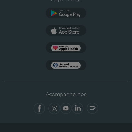
Google Play
App Store
Apple Health
Health Connect
Acompanhe-nos
Facebook
Instagram
YouTube
LinkedIn
Spotify