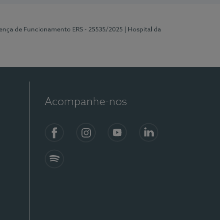
cença de Funcionamento ERS - 25535/2025
| Hospital da
Acompanhe-nos
Facebook
Instagram
YouTube
LinkedIn
Spotify