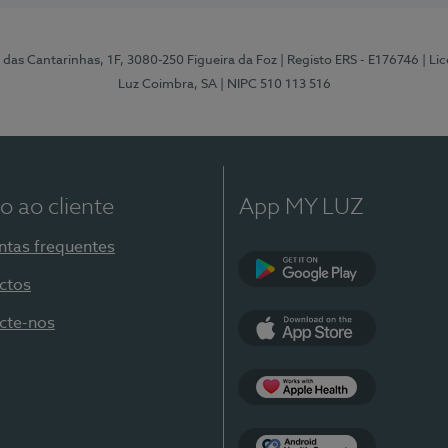
 das Cantarinhas, 1F, 3080-250 Figueira da Foz
| Registo ERS - E176746
| Li
Luz Coimbra, SA
| NIPC 510 113 516
o ao cliente
App MY LUZ
ntas frequentes
ctos
Google Play
cte-nos
App Store
Apple Health