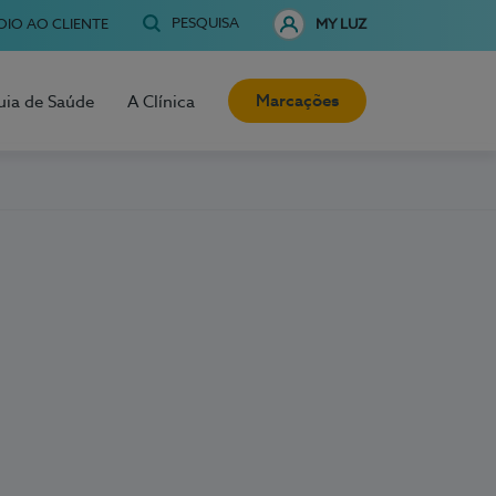
PESQUISA
OIO AO CLIENTE
MY LUZ
Marcações
uia de Saúde
A Clínica