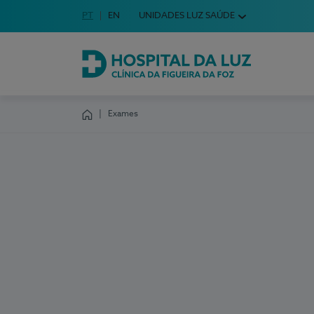
Idioma em Português
PT
English Language
EN
UNIDADES LUZ SAÚDE
Escolha o seu idioma
Hospital da Luz Clínica da Figueira da Foz
Exames
Homepage