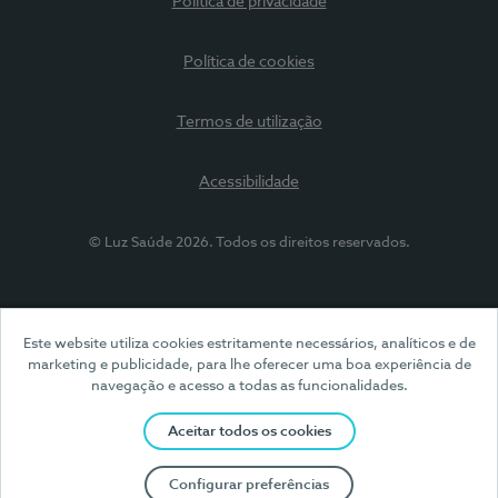
Política de privacidade
Política de cookies
Termos de utilização
Acessibilidade
© Luz Saúde 2026. Todos os direitos reservados.
Este website utiliza cookies estritamente necessários, analíticos e de
marketing e publicidade, para lhe oferecer uma boa experiência de
navegação e acesso a todas as funcionalidades.
Aceitar todos os cookies
Configurar preferências