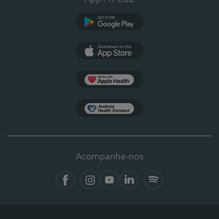
Google Play
App Store
Apple Health
Health Connect
Acompanhe-nos
Facebook
Instagram
YouTube
LinkedIn
Spotify