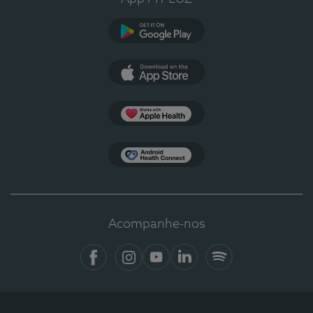
Google Play
App Store
Apple Health
Health Connect
Acompanhe-nos
Facebook
Instagram
YouTube
LinkedIn
Spotify