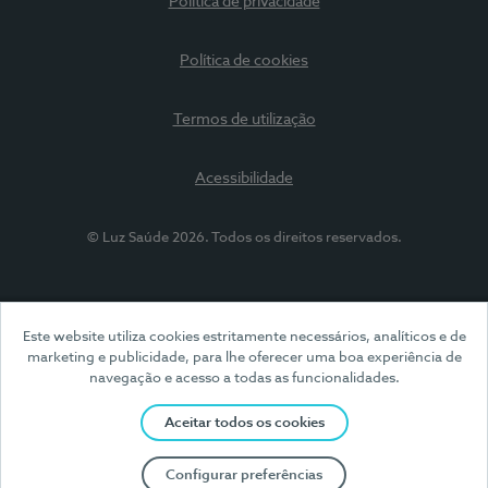
Política de privacidade
Política de cookies
Termos de utilização
Acessibilidade
© Luz Saúde 2026. Todos os direitos reservados.
Este website utiliza cookies estritamente necessários, analíticos e de
marketing e publicidade, para lhe oferecer uma boa experiência de
navegação e acesso a todas as funcionalidades.
Aceitar todos os cookies
Configurar preferências