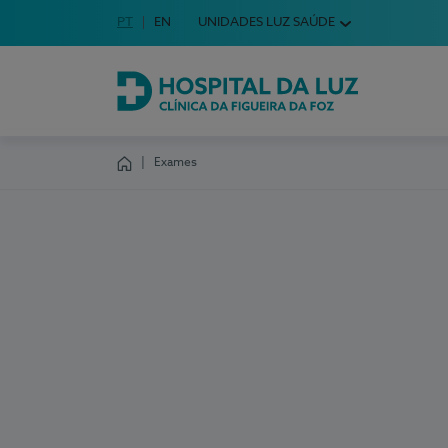
Idioma em Português
PT
English Language
EN
UNIDADES LUZ SAÚDE
Escolha o seu idioma
Hospital da Luz Clínica da Figueira da Foz
Exames
Homepage