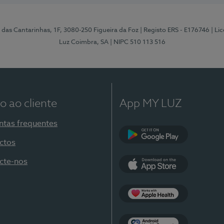
 das Cantarinhas, 1F, 3080-250 Figueira da Foz
| Registo ERS - E176746
| Li
Luz Coimbra, SA
| NIPC 510 113 516
o ao cliente
App MY LUZ
ntas frequentes
ctos
Google Play
cte-nos
App Store
Apple Health