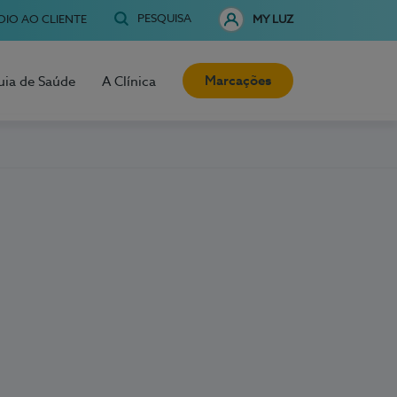
PESQUISA
OIO AO CLIENTE
MY LUZ
Marcações
uia de Saúde
A Clínica