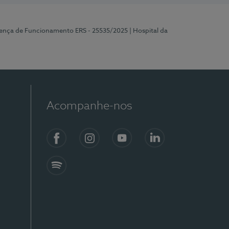
cença de Funcionamento ERS - 25535/2025
| Hospital da
Acompanhe-nos
Facebook
Instagram
YouTube
LinkedIn
Spotify