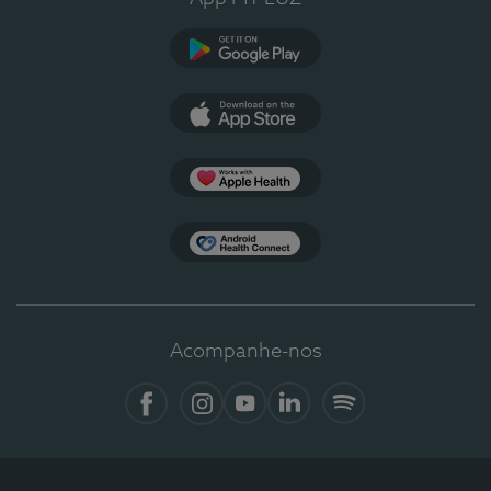
Google Play
App Store
Apple Health
Health Connect
Acompanhe-nos
Facebook
Instagram
YouTube
LinkedIn
Spotify