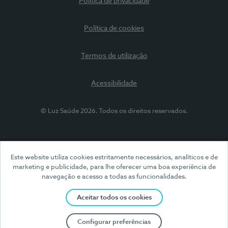
Política de privacidade
Política de cookies
Termos de utilização
Acessibilidade
© Luz Saúde 2026. Todos os direitos reservados.
Este website utiliza cookies estritamente necessários, analíticos e de
marketing e publicidade, para lhe oferecer uma boa experiência de
navegação e acesso a todas as funcionalidades.
Aceitar todos os cookies
Configurar preferências