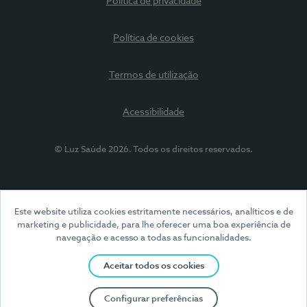
Política de privacidade
Política de cookies
Termos de utilização
Acessibilidade
© Luz Saúde 2026. Todos os direitos reservados.
Este website utiliza cookies estritamente necessários, analíticos e de
marketing e publicidade, para lhe oferecer uma boa experiência de
navegação e acesso a todas as funcionalidades.
Aceitar todos os cookies
Configurar preferências