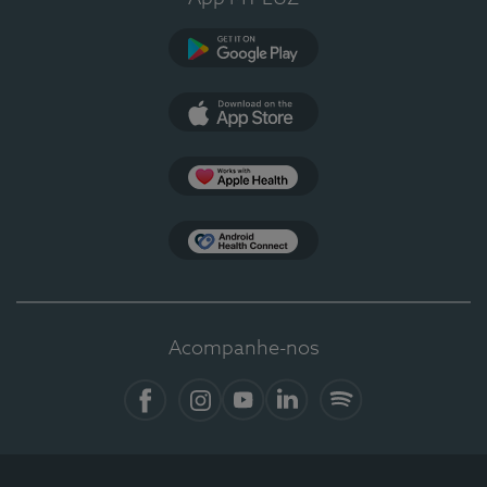
Google Play
App Store
Apple Health
Health Connect
Acompanhe-nos
Facebook
Instagram
YouTube
LinkedIn
Spotify