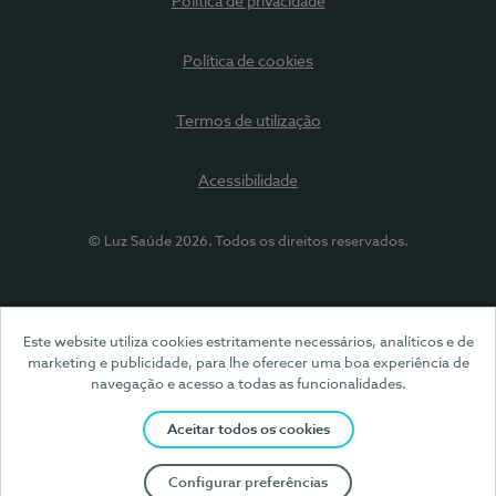
Política de privacidade
Política de cookies
Termos de utilização
Acessibilidade
© Luz Saúde 2026. Todos os direitos reservados.
Este website utiliza cookies estritamente necessários, analíticos e de
marketing e publicidade, para lhe oferecer uma boa experiência de
navegação e acesso a todas as funcionalidades.
Aceitar todos os cookies
Configurar preferências