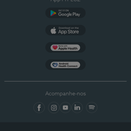
Google Play
App Store
Apple Health
Health Connect
Acompanhe-nos
Facebook
Instagram
YouTube
LinkedIn
Spotify