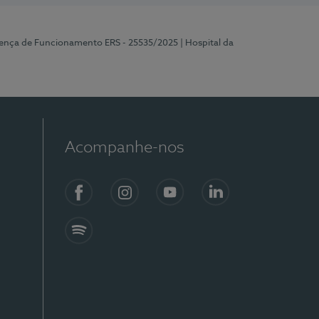
cença de Funcionamento ERS - 25535/2025
| Hospital da
Acompanhe-nos
Facebook
Instagram
YouTube
LinkedIn
Spotify