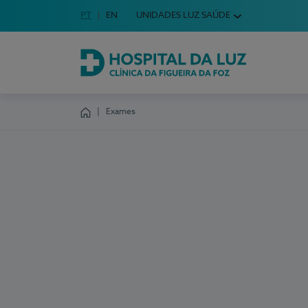
Idioma em Português
PT
English Language
EN
UNIDADES LUZ SAÚDE
Escolha o seu idioma
Hospital da Luz Clínica da Figueira da Foz
Exames
Homepage