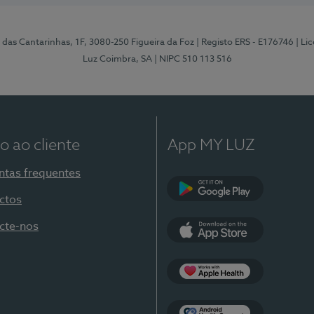
 das Cantarinhas, 1F, 3080-250 Figueira da Foz
| Registo ERS - E176746
| Li
Luz Coimbra, SA
| NIPC 510 113 516
o ao cliente
App MY LUZ
ntas frequentes
ctos
Google Play
cte-nos
App Store
Apple Health