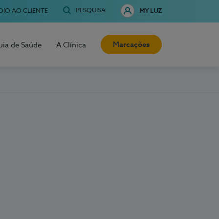
PESQUISA
OIO AO CLIENTE
MY LUZ
Marcações
uia de Saúde
A Clínica