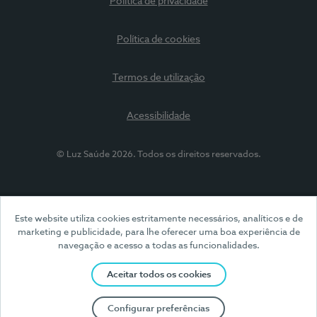
Política de privacidade
Política de cookies
Termos de utilização
Acessibilidade
© Luz Saúde 2026. Todos os direitos reservados.
Este website utiliza cookies estritamente necessários, analíticos e de
marketing e publicidade, para lhe oferecer uma boa experiência de
navegação e acesso a todas as funcionalidades.
Aceitar todos os cookies
Configurar preferências