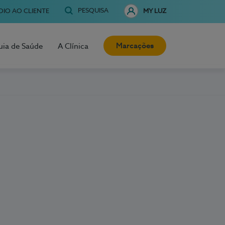
PESQUISA
OIO AO CLIENTE
MY LUZ
Marcações
uia de Saúde
A Clínica