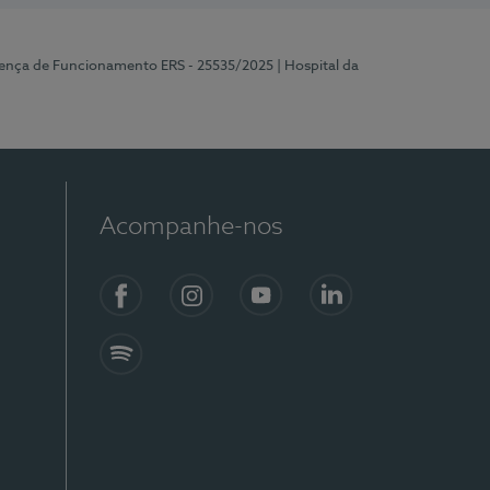
cença de Funcionamento ERS - 25535/2025
| Hospital da
Acompanhe-nos
Facebook
Instagram
YouTube
LinkedIn
Spotify