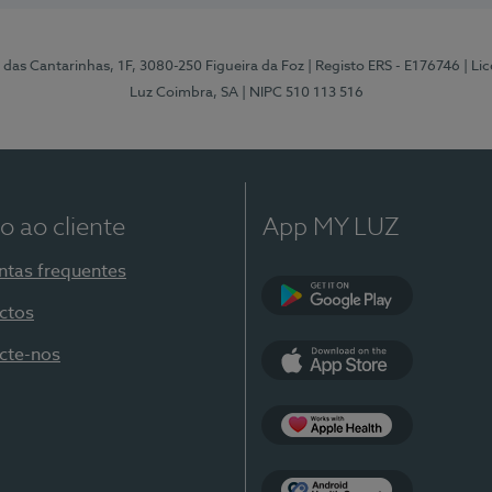
 das Cantarinhas, 1F, 3080-250 Figueira da Foz
| Registo ERS - E176746
| Li
Luz Coimbra, SA
| NIPC 510 113 516
o ao cliente
App MY LUZ
ntas frequentes
ctos
Google Play
cte-nos
App Store
Apple Health