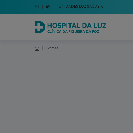
Idioma em Português
PT
English Language
EN
UNIDADES LUZ SAÚDE
Escolha o seu idioma
Hospital da Luz Clínica da Figueira da Foz
Exames
Homepage