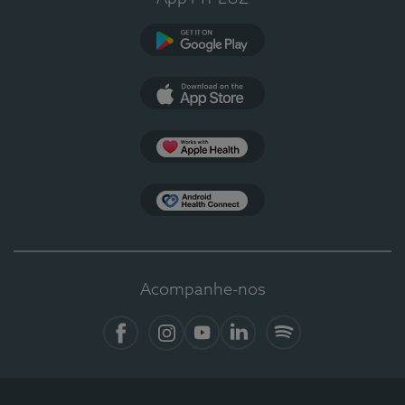
Google Play
App Store
Apple Health
Health Connect
Acompanhe-nos
Facebook
Instagram
YouTube
LinkedIn
Spotify