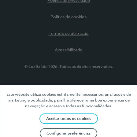
Política de privacidade
Política de cookies
Termos de utilização
Acessibilidade
© Luz Saúde 2026. Todos os direitos reservados.
Este website utiliza cookies estritamente necessários, analíticos e de
marketing e publicidade, para lhe oferecer uma boa experiência de
navegação e acesso a todas as funcionalidades.
Aceitar todos os cookies
Configurar preferências