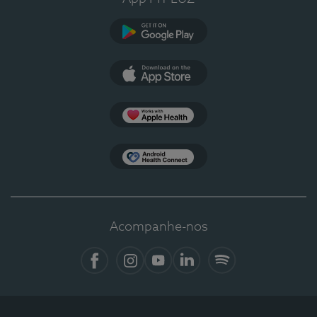
Google Play
App Store
Apple Health
Health Connect
Acompanhe-nos
Facebook
Instagram
YouTube
LinkedIn
Spotify