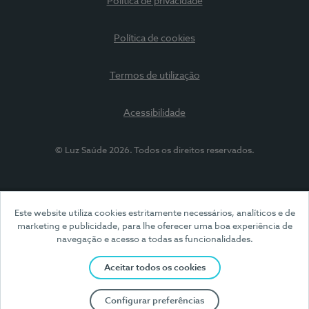
Política de privacidade
Política de cookies
Termos de utilização
Acessibilidade
© Luz Saúde 2026. Todos os direitos reservados.
Este website utiliza cookies estritamente necessários, analíticos e de
marketing e publicidade, para lhe oferecer uma boa experiência de
navegação e acesso a todas as funcionalidades.
Aceitar todos os cookies
Configurar preferências