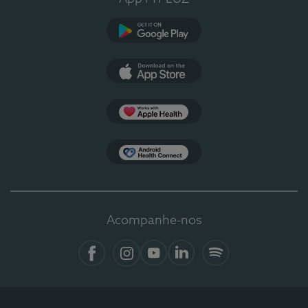
Google Play
App Store
Apple Health
Health Connect
Acompanhe-nos
Facebook
Instagram
YouTube
LinkedIn
Spotify