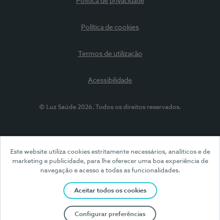
Política de privacidade
Política de cookies
Termos de utilização
Acessibilidade
© Luz Saúde 2026. Todos os direitos reservados.
Este website utiliza cookies estritamente necessários, analíticos e de
marketing e publicidade, para lhe oferecer uma boa experiência de
navegação e acesso a todas as funcionalidades.
Aceitar todos os cookies
Configurar preferências