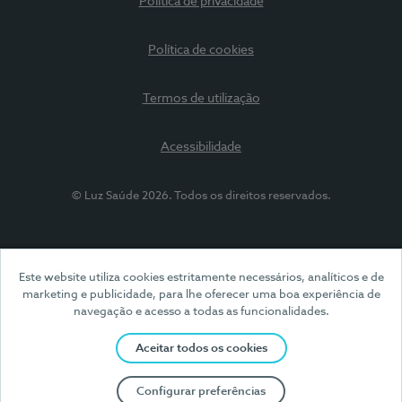
Política de privacidade
Política de cookies
Termos de utilização
Acessibilidade
© Luz Saúde 2026. Todos os direitos reservados.
Este website utiliza cookies estritamente necessários, analíticos e de
marketing e publicidade, para lhe oferecer uma boa experiência de
navegação e acesso a todas as funcionalidades.
Aceitar todos os cookies
Configurar preferências