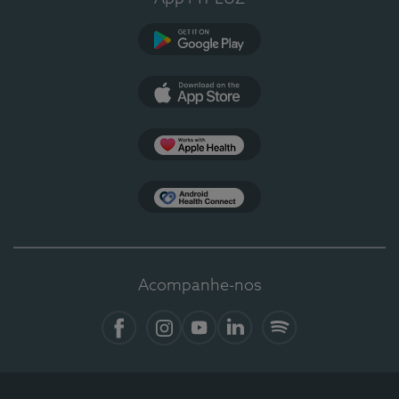
Google Play
App Store
Apple Health
Health Connect
Acompanhe-nos
Facebook
Instagram
YouTube
LinkedIn
Spotify