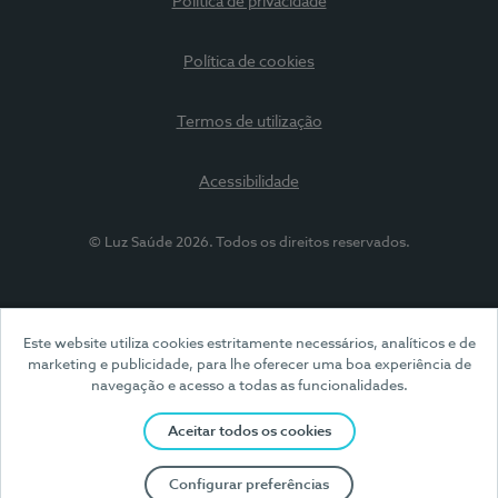
Política de privacidade
Política de cookies
Termos de utilização
Acessibilidade
© Luz Saúde 2026. Todos os direitos reservados.
Este website utiliza cookies estritamente necessários, analíticos e de
marketing e publicidade, para lhe oferecer uma boa experiência de
navegação e acesso a todas as funcionalidades.
Aceitar todos os cookies
Configurar preferências