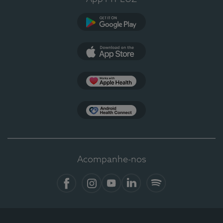
Google Play
App Store
Apple Health
Health Connect
Acompanhe-nos
Facebook
Instagram
YouTube
LinkedIn
Spotify