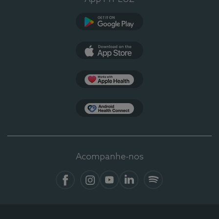
Google Play
App Store
Apple Health
Health Connect
Acompanhe-nos
Facebook
Instagram
YouTube
LinkedIn
Spotify