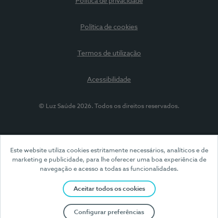
Política de privacidade
Política de cookies
Termos de utilização
Acessibilidade
© Luz Saúde 2026. Todos os direitos reservados.
Este website utiliza cookies estritamente necessários, analíticos e de
marketing e publicidade, para lhe oferecer uma boa experiência de
navegação e acesso a todas as funcionalidades.
Aceitar todos os cookies
Configurar preferências