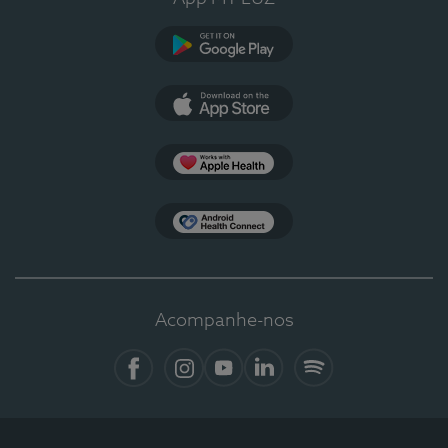
Google Play
App Store
Apple Health
Health Connect
Acompanhe-nos
Facebook
Instagram
YouTube
LinkedIn
Spotify