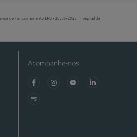
cença de Funcionamento ERS - 25535/2025
| Hospital da
Acompanhe-nos
Facebook
Instagram
YouTube
LinkedIn
Spotify