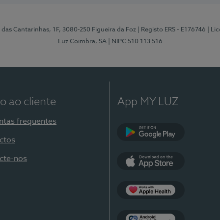
 das Cantarinhas, 1F, 3080-250 Figueira da Foz
| Registo ERS - E176746
| Li
Luz Coimbra, SA
| NIPC 510 113 516
o ao cliente
App MY LUZ
ntas frequentes
ctos
Google Play
cte-nos
App Store
Apple Health