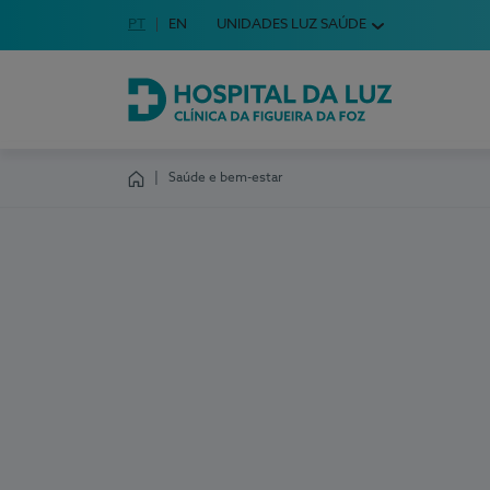
Idioma em Português
PT
English Language
EN
UNIDADES LUZ SAÚDE
Escolha o seu idioma
Hospital da Luz Clínica da Figueira da Foz
Saúde e bem-estar
Homepage