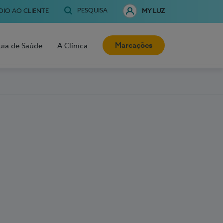
PESQUISA
OIO AO CLIENTE
MY LUZ
Marcações
uia de Saúde
A Clínica