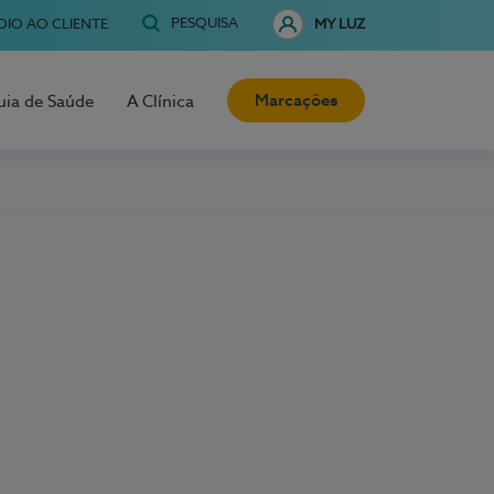
PESQUISA
OIO AO CLIENTE
MY LUZ
Marcações
uia de Saúde
A Clínica