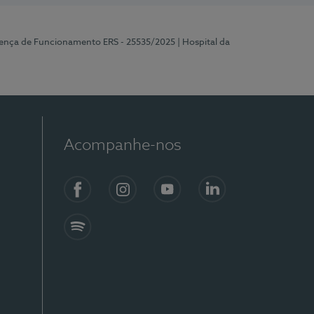
cença de Funcionamento ERS - 25535/2025
| Hospital da
Acompanhe-nos
Facebook
Instagram
YouTube
LinkedIn
Spotify