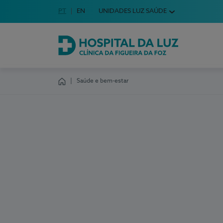
Idioma em Português
PT
English Language
EN
UNIDADES LUZ SAÚDE
Escolha o seu idioma
Hospital da Luz Clínica da Figueira da Foz
Saúde e bem-estar
Homepage