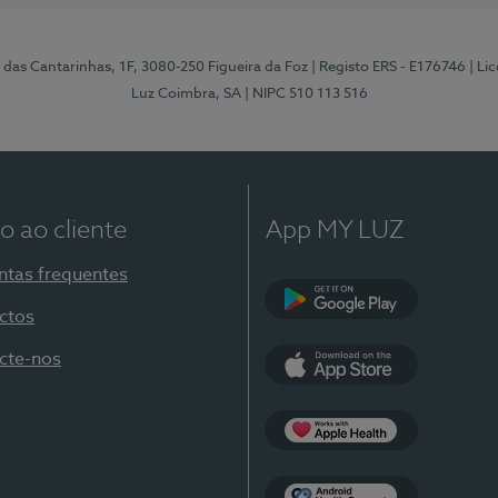
 das Cantarinhas, 1F, 3080-250 Figueira da Foz
| Registo ERS - E176746
| Li
Luz Coimbra, SA
| NIPC 510 113 516
o ao cliente
App MY LUZ
ntas frequentes
ctos
Google Play
cte-nos
App Store
Apple Health