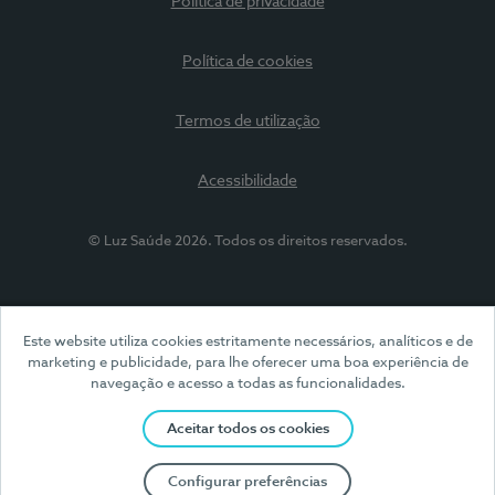
Política de privacidade
Política de cookies
Termos de utilização
Acessibilidade
© Luz Saúde 2026. Todos os direitos reservados.
Este website utiliza cookies estritamente necessários, analíticos e de
marketing e publicidade, para lhe oferecer uma boa experiência de
navegação e acesso a todas as funcionalidades.
Aceitar todos os cookies
Configurar preferências