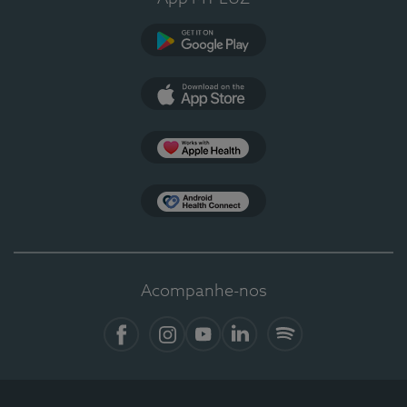
Google Play
App Store
Apple Health
Health Connect
Acompanhe-nos
Facebook
Instagram
YouTube
LinkedIn
Spotify