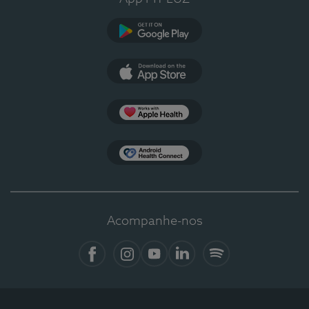
Google Play
App Store
Apple Health
Health Connect
Acompanhe-nos
Facebook
Instagram
YouTube
LinkedIn
Spotify