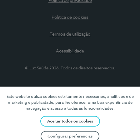
Política de privacidade
Política de cookies
Termos de utilização
Acessibilidade
© Luz Saúde 2026. Todos os direitos reservados.
Este website utiliza cookies estritamente necessários, analíticos e de
marketing e publicidade, para lhe oferecer uma boa experiência de
navegação e acesso a todas as funcionalidades.
Aceitar todos os cookies
Configurar preferências