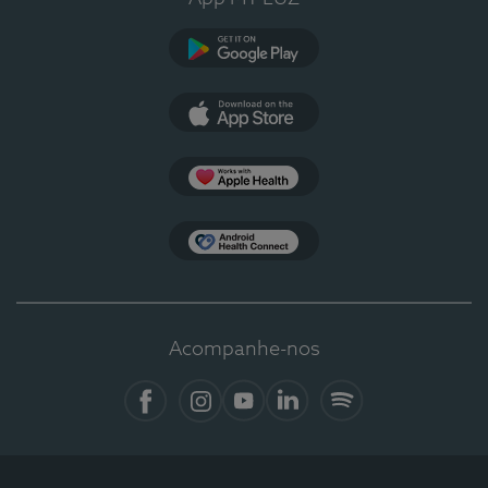
Google Play
App Store
Apple Health
Health Connect
Acompanhe-nos
Facebook
Instagram
YouTube
LinkedIn
Spotify