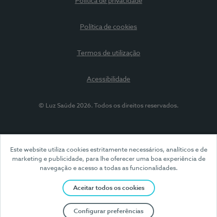
Política de privacidade
Política de cookies
Termos de utilização
Acessibilidade
© Luz Saúde 2026. Todos os direitos reservados.
Este website utiliza cookies estritamente necessários, analíticos e de
marketing e publicidade, para lhe oferecer uma boa experiência de
navegação e acesso a todas as funcionalidades.
Aceitar todos os cookies
Configurar preferências