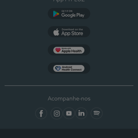
Google Play
App Store
Apple Health
Health Connect
Acompanhe-nos
Facebook
Instagram
YouTube
LinkedIn
Spotify