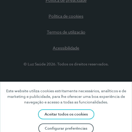
Política de privacidade
Política de cookies
Termos de utilização
Acessibilidade
© Luz Saúde 2026. Todos os direitos reservados.
Este website utiliza cookies estritamente necessários, analíticos e de
marketing e publicidade, para lhe oferecer uma boa experiência de
navegação e acesso a todas as funcionalidades.
Aceitar todos os cookies
Configurar preferências