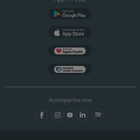
Google Play
App Store
Apple Health
Health Connect
Acompanhe-nos
Facebook
Instagram
YouTube
LinkedIn
Spotify