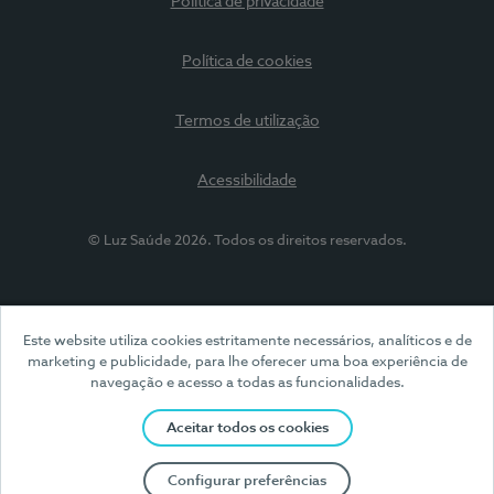
Política de privacidade
Política de cookies
Termos de utilização
Acessibilidade
© Luz Saúde 2026. Todos os direitos reservados.
Este website utiliza cookies estritamente necessários, analíticos e de
marketing e publicidade, para lhe oferecer uma boa experiência de
navegação e acesso a todas as funcionalidades.
Aceitar todos os cookies
Configurar preferências