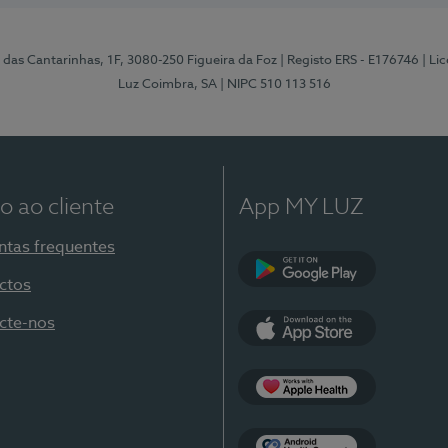
 das Cantarinhas, 1F, 3080-250 Figueira da Foz
| Registo ERS - E176746
| Li
Luz Coimbra, SA
| NIPC 510 113 516
o ao cliente
App MY LUZ
ntas frequentes
ctos
Google Play
cte-nos
App Store
Apple Health