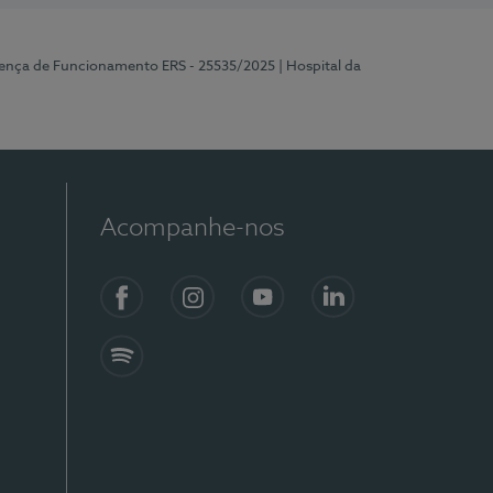
cença de Funcionamento ERS - 25535/2025
| Hospital da
Acompanhe-nos
Facebook
Instagram
YouTube
LinkedIn
Spotify