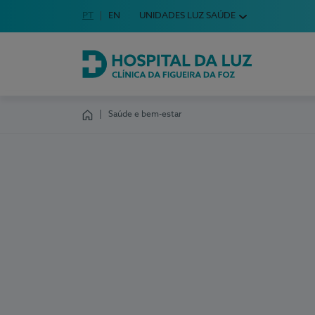
Idioma em Português
PT
English Language
EN
UNIDADES LUZ SAÚDE
Escolha o seu idioma
Hospital da Luz Clínica da Figueira da Foz
Saúde e bem-estar
Homepage