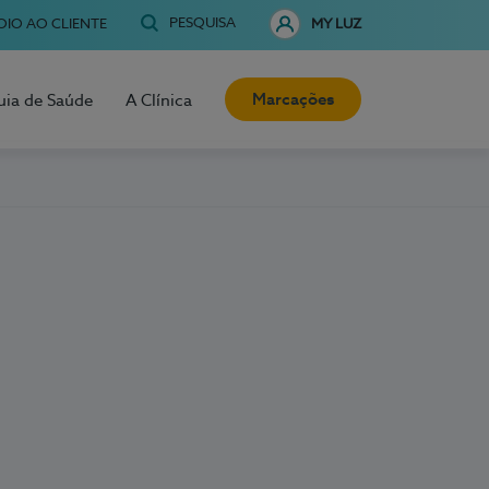
PESQUISA
OIO AO CLIENTE
MY LUZ
Marcações
uia de Saúde
A Clínica