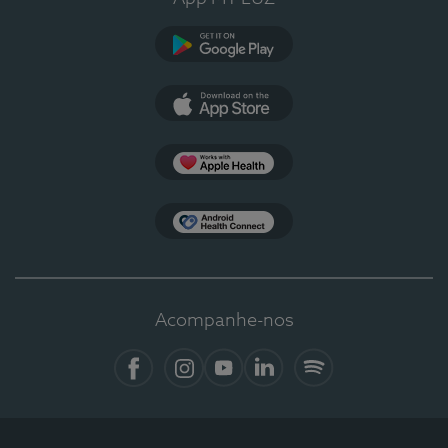
Google Play
App Store
Apple Health
Health Connect
Acompanhe-nos
Facebook
Instagram
YouTube
LinkedIn
Spotify