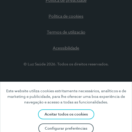
Política de privacidade
Política de cookies
Termos de utilização
Acessibilidade
© Luz Saúde 2026. Todos os direitos reservados.
Este website utiliza cookies estritamente necessários, analíticos e de
marketing e publicidade, para lhe oferecer uma boa experiência de
navegação e acesso a todas as funcionalidades.
Aceitar todos os cookies
Configurar preferências