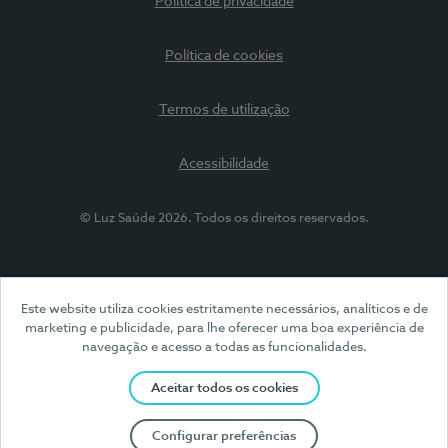
Política de privacidade
Política de cookies
Termos de utilização
Acessibilidade
© Luz Saúde 2026. Todos os direitos reservados.
Este website utiliza cookies estritamente necessários, analíticos e de
marketing e publicidade, para lhe oferecer uma boa experiência de
navegação e acesso a todas as funcionalidades.
Aceitar todos os cookies
Configurar preferências