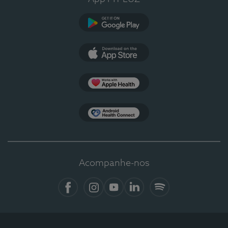
Google Play
App Store
Apple Health
Health Connect
Acompanhe-nos
Facebook
Instagram
YouTube
LinkedIn
Spotify