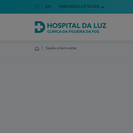
Idioma em Português
PT
English Language
EN
UNIDADES LUZ SAÚDE
Escolha o seu idioma
Hospital da Luz Clínica da Figueira da Foz
Saúde e bem-estar
Homepage