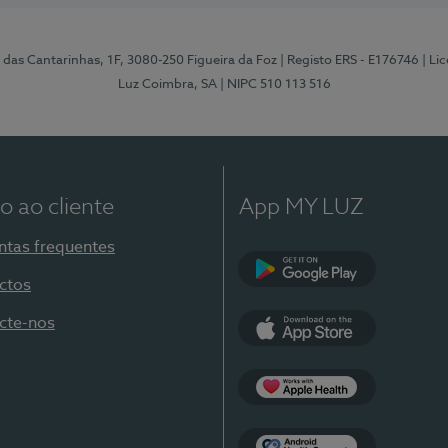
 das Cantarinhas, 1F, 3080-250 Figueira da Foz
| Registo ERS - E176746
| Li
Luz Coimbra, SA
| NIPC 510 113 516
o ao cliente
App MY LUZ
ntas frequentes
ctos
Google Play
cte-nos
App Store
Apple Health