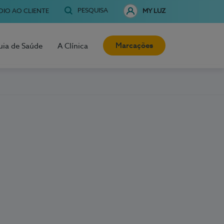
PESQUISA
OIO AO CLIENTE
MY LUZ
Marcações
uia de Saúde
A Clínica