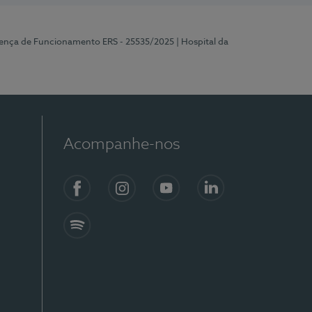
cença de Funcionamento ERS - 25535/2025
| Hospital da
Acompanhe-nos
Facebook
Instagram
YouTube
LinkedIn
Spotify