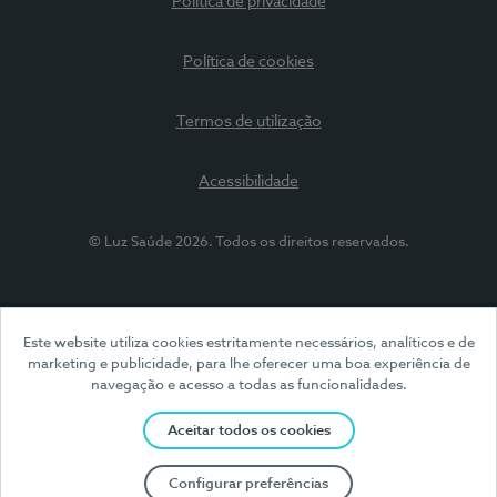
Política de privacidade
Política de cookies
Termos de utilização
Acessibilidade
© Luz Saúde 2026. Todos os direitos reservados.
Este website utiliza cookies estritamente necessários, analíticos e de
marketing e publicidade, para lhe oferecer uma boa experiência de
navegação e acesso a todas as funcionalidades.
Aceitar todos os cookies
Configurar preferências