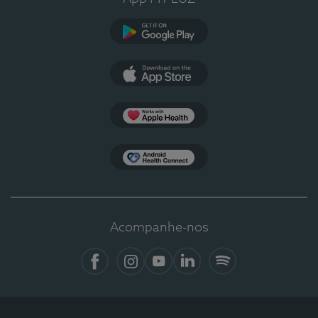
Google Play
App Store
Apple Health
Health Connect
Acompanhe-nos
Facebook
Instagram
YouTube
LinkedIn
Spotify