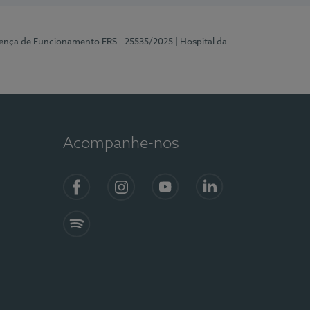
cença de Funcionamento ERS - 25535/2025
| Hospital da
Acompanhe-nos
Facebook
Instagram
YouTube
LinkedIn
Spotify