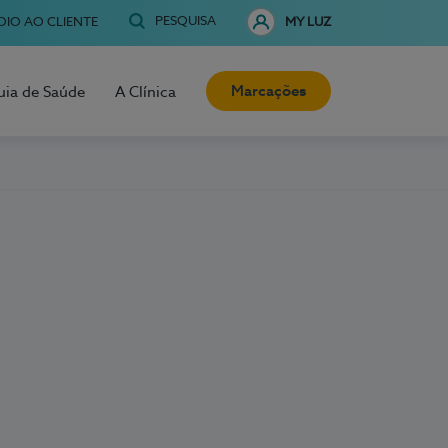
PESQUISA
OIO AO CLIENTE
MY LUZ
Marcações
uia de Saúde
A Clínica