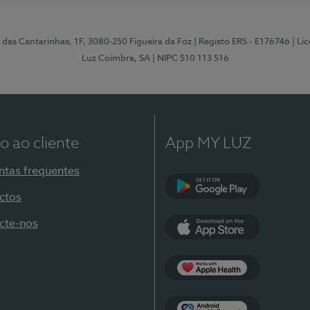
 das Cantarinhas, 1F, 3080-250 Figueira da Foz
| Registo ERS - E176746
| Li
Luz Coimbra, SA
| NIPC 510 113 516
o ao cliente
App MY LUZ
ntas frequentes
ctos
Google Play
cte-nos
App Store
Apple Health