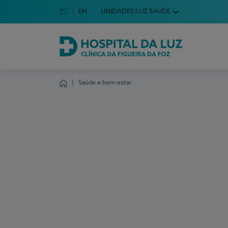
Idioma em Português
PT
English Language
EN
UNIDADES LUZ SAÚDE
Escolha o seu idioma
Hospital da Luz Clínica da Figueira da Foz
Saúde e bem-estar
Homepage