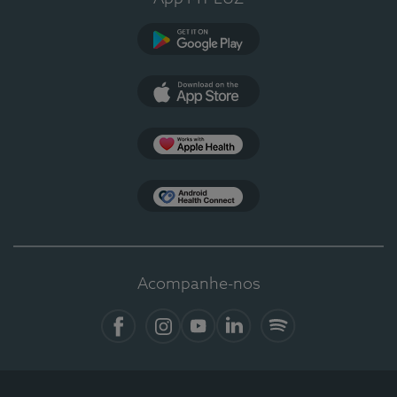
Google Play
App Store
Apple Health
Health Connect
Acompanhe-nos
Facebook
Instagram
YouTube
LinkedIn
Spotify