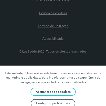
Política de privacidade
Política de cookies
Termos de utilização
Acessibilidade
© Luz Saúde 2026. Todos os direitos reservados.
Este website utiliza cookies estritamente necessários, analíticos e de
marketing e publicidade, para lhe oferecer uma boa experiência de
navegação e acesso a todas as funcionalidades.
Aceitar todos os cookies
Configurar preferências