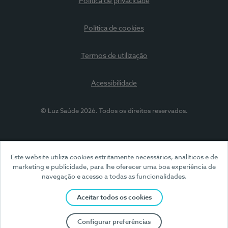
Política de privacidade
Política de cookies
Termos de utilização
Acessibilidade
© Luz Saúde 2026. Todos os direitos reservados.
Este website utiliza cookies estritamente necessários, analíticos e de
marketing e publicidade, para lhe oferecer uma boa experiência de
navegação e acesso a todas as funcionalidades.
Aceitar todos os cookies
Configurar preferências