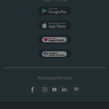
Google Play
App Store
Apple Health
Health Connect
Acompanhe-nos
Facebook
Instagram
YouTube
LinkedIn
Spotify