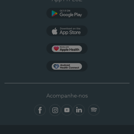
Google Play
App Store
Apple Health
Health Connect
Acompanhe-nos
Facebook
Instagram
YouTube
LinkedIn
Spotify