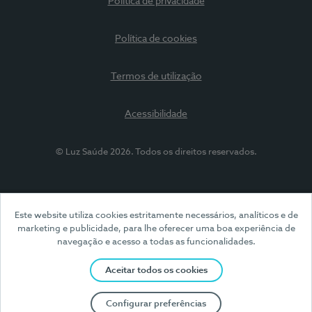
Política de privacidade
Política de cookies
Termos de utilização
Acessibilidade
© Luz Saúde 2026. Todos os direitos reservados.
Este website utiliza cookies estritamente necessários, analíticos e de
marketing e publicidade, para lhe oferecer uma boa experiência de
navegação e acesso a todas as funcionalidades.
Aceitar todos os cookies
Configurar preferências