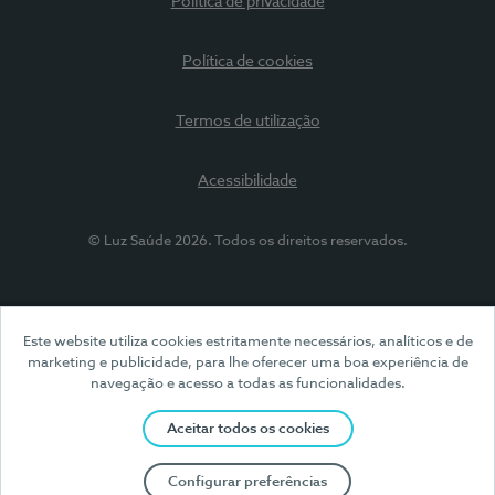
Política de privacidade
Política de cookies
Termos de utilização
Acessibilidade
© Luz Saúde 2026. Todos os direitos reservados.
Este website utiliza cookies estritamente necessários, analíticos e de
marketing e publicidade, para lhe oferecer uma boa experiência de
navegação e acesso a todas as funcionalidades.
Aceitar todos os cookies
Configurar preferências