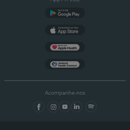
Google Play
App Store
Apple Health
Health Connect
Acompanhe-nos
Facebook
Instagram
YouTube
LinkedIn
Spotify