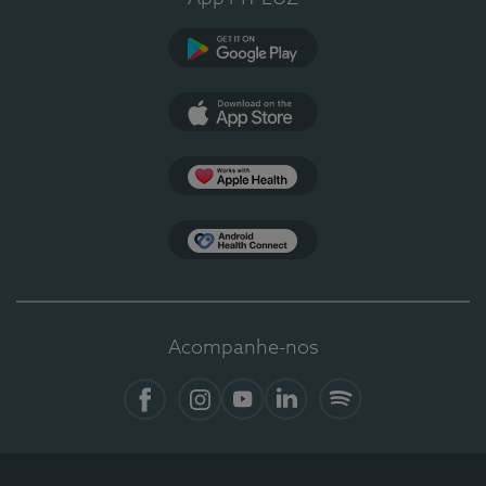
Google Play
App Store
Apple Health
Health Connect
Acompanhe-nos
Facebook
Instagram
YouTube
LinkedIn
Spotify