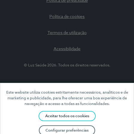
Política de privacidade
Política de cookies
Termos de utilização
Acessibilidade
© Luz Saúde 2026. Todos os direitos reservados.
Este website utiliza cookies estritamente necessários, analíticos e de
marketing e publicidade, para lhe oferecer uma boa experiência de
navegação e acesso a todas as funcionalidades.
Aceitar todos os cookies
Configurar preferências