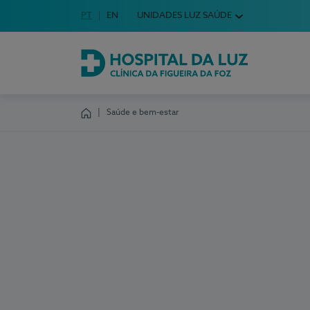
Idioma em Português
PT
English Language
EN
UNIDADES LUZ SAÚDE
Escolha o seu idioma
Hospital da Luz Clínica da Figueira da Foz
Saúde e bem-estar
Homepage