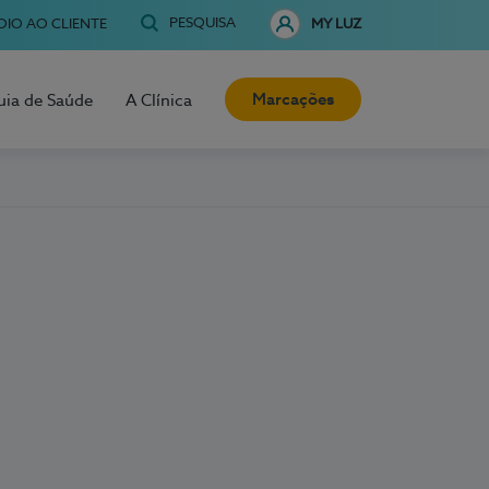
PESQUISA
OIO AO CLIENTE
MY LUZ
Marcações
uia de Saúde
A Clínica