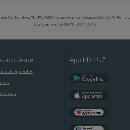
 das Cantarinhas, 1F, 3080-250 Figueira da Foz
| Registo ERS - E176746
| Li
Luz Coimbra, SA
| NIPC 510 113 516
o ao cliente
App MY LUZ
ntas frequentes
ctos
Google Play
cte-nos
App Store
Apple Health