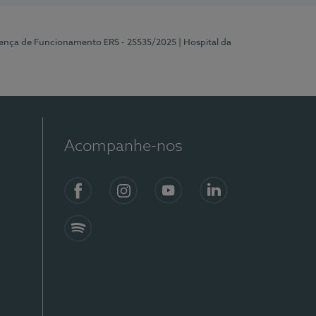
cença de Funcionamento ERS - 25535/2025
| Hospital da
Acompanhe-nos
Facebook
Instagram
YouTube
LinkedIn
Spotify