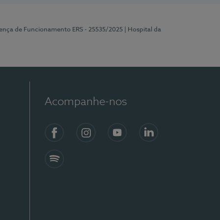
cença de Funcionamento ERS - 25535/2025
| Hospital da
Acompanhe-nos
Facebook
Instagram
YouTube
LinkedIn
Spotify