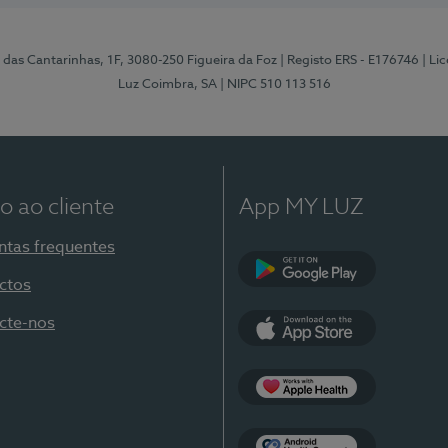
 das Cantarinhas, 1F, 3080-250 Figueira da Foz
| Registo ERS - E176746
| Li
Luz Coimbra, SA
| NIPC 510 113 516
o ao cliente
App MY LUZ
ntas frequentes
ctos
Google Play
cte-nos
App Store
Apple Health