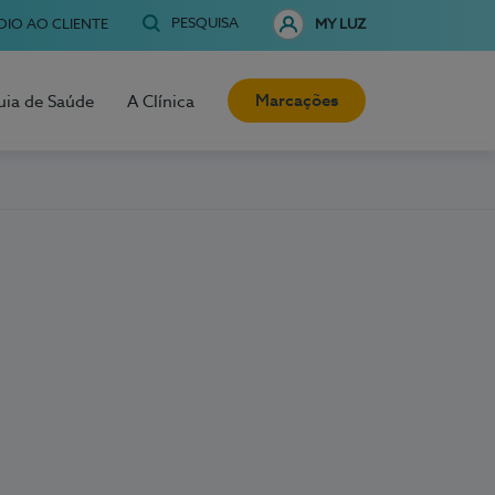
PESQUISA
OIO AO CLIENTE
MY LUZ
Marcações
uia de Saúde
A Clínica