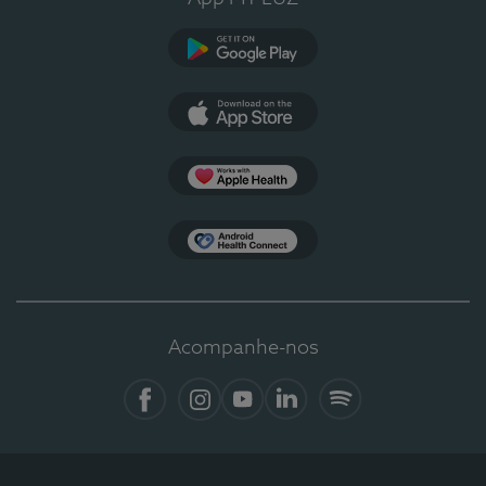
Google Play
App Store
Apple Health
Health Connect
Acompanhe-nos
Facebook
Instagram
YouTube
LinkedIn
Spotify