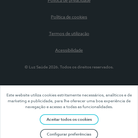
Política de privacidade
Política de cookies
Termos de utilização
Acessibilidade
© Luz Saúde 2026. Todos os direitos reservados.
Este website utiliza cookies estritamente necessários, analíticos e de
marketing e publicidade, para lhe oferecer uma boa experiência de
navegação e acesso a todas as funcionalidades.
Aceitar todos os cookies
Configurar preferências