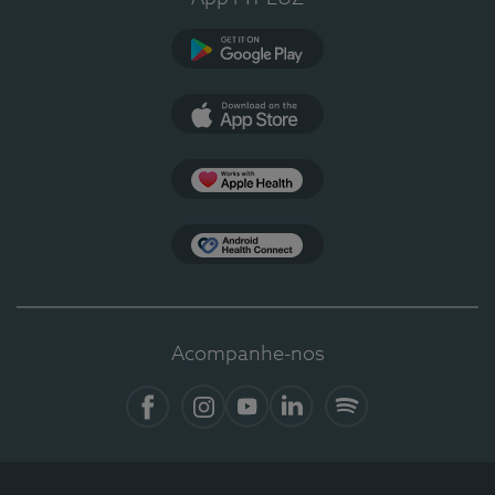
Google Play
App Store
Apple Health
Health Connect
Acompanhe-nos
Facebook
Instagram
YouTube
LinkedIn
Spotify