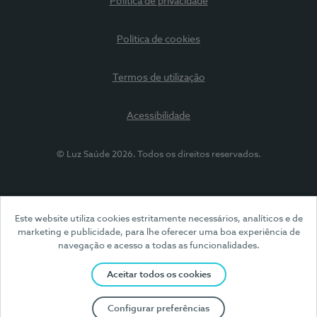
Política de privacidade
Política de cookies
Termos de utilização
Acessibilidade
© Luz Saúde 2026. Todos os direitos reservados.
Este website utiliza cookies estritamente necessários, analíticos e de
marketing e publicidade, para lhe oferecer uma boa experiência de
navegação e acesso a todas as funcionalidades.
Aceitar todos os cookies
Configurar preferências