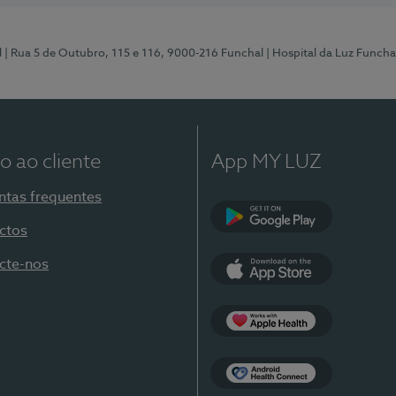
l
| Rua 5 de Outubro, 115 e 116, 9000-216 Funchal
| Hospital da Luz Funcha
o ao cliente
App MY LUZ
ntas frequentes
ctos
Google Play
cte-nos
App Store
Apple Health
Health Connect