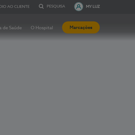
PESQUISA
OIO AO CLIENTE
MY LUZ
Marcações
a de Saúde
O Hospital