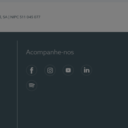
l, SA
| NIPC 511 045 077
Acompanhe-nos
Facebook
Instagram
YouTube
LinkedIn
Spotify