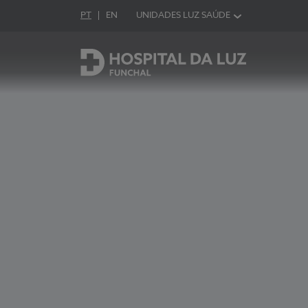
Idioma em Português
PT
English Language
EN
UNIDADES LUZ SAÚDE
Escolha o seu idioma
Hospital da Luz Funchal