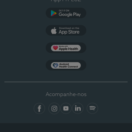
Google Play
App Store
Apple Health
Health Connect
Acompanhe-nos
Facebook
Instagram
YouTube
LinkedIn
Spotify