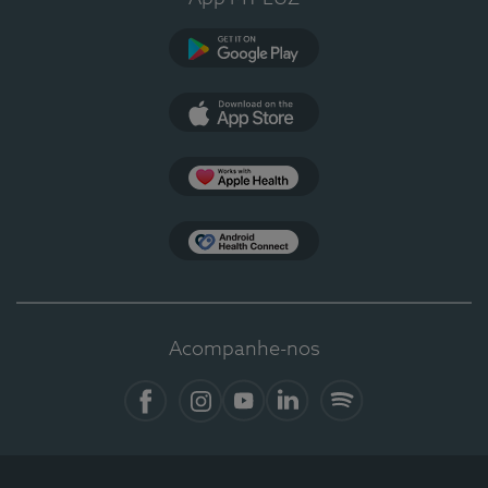
Google Play
App Store
Apple Health
Health Connect
Acompanhe-nos
Facebook
Instagram
YouTube
LinkedIn
Spotify