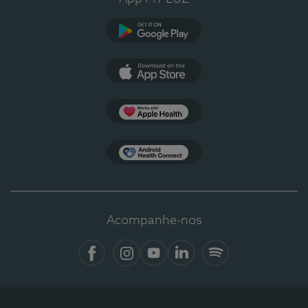
Google Play
App Store
Apple Health
Health Connect
Acompanhe-nos
Facebook
Instagram
YouTube
LinkedIn
Spotify