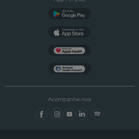
Google Play
App Store
Apple Health
Health Connect
Acompanhe-nos
Facebook
Instagram
YouTube
LinkedIn
Spotify