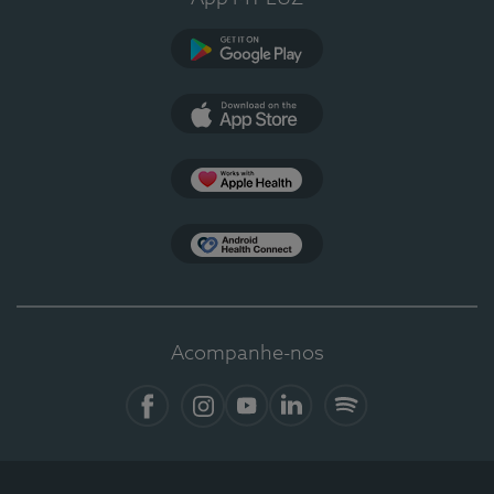
Google Play
App Store
Apple Health
Health Connect
Acompanhe-nos
Facebook
Instagram
YouTube
LinkedIn
Spotify