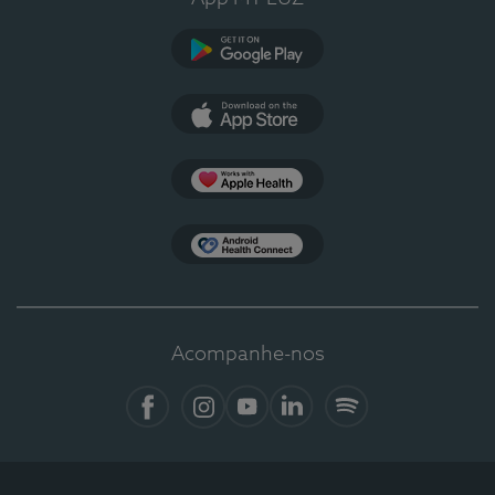
Google Play
App Store
Apple Health
Health Connect
Acompanhe-nos
Facebook
Instagram
YouTube
LinkedIn
Spotify