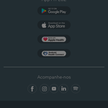
Google Play
App Store
Apple Health
Health Connect
Acompanhe-nos
Facebook
Instagram
YouTube
LinkedIn
Spotify