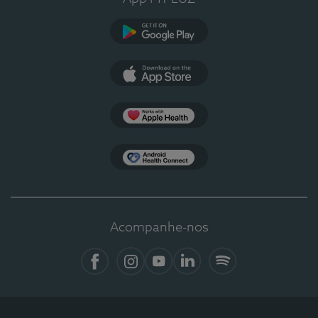
Google Play
App Store
Apple Health
Health Connect
Acompanhe-nos
Facebook
Instagram
YouTube
LinkedIn
Spotify