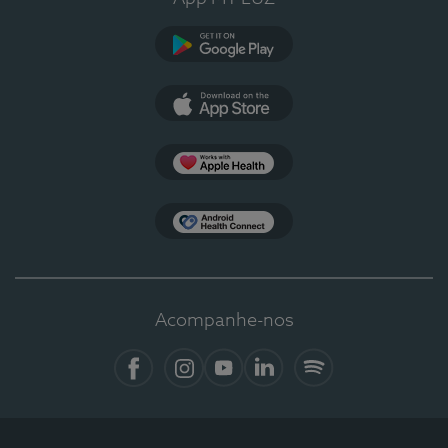
Google Play
App Store
Apple Health
Health Connect
Acompanhe-nos
Facebook
Instagram
YouTube
LinkedIn
Spotify